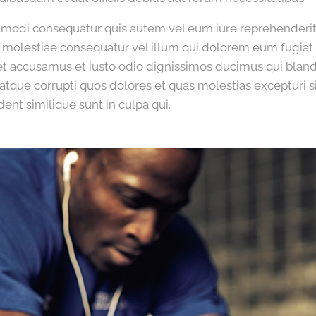
mmodi consequatur quis autem vel eum iure reprehenderit 
l molestiae consequatur vel illum qui dolorem eum fugiat
 et accusamus et iusto odio dignissimos ducimus qui bland
atque corrupti quos dolores et quas molestias excepturi s
ent similique sunt in culpa qui.