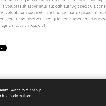
a voluptas sit aspernatur aut odit aut fugit sed quia co
ione voluptatem sequi nesciunt neque porro quisquam est
consectetur adipisci velit sed quia non numquam eius mo
 magnam aliquam quaerat.
ianmukaisen toiminnan ja
 osuuskunta | Kaikki oikeudet pidätetään. Toteutus: Sade Art Studio
en käyttökokemuksen.
Evästeet