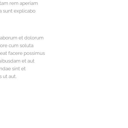
otam rem aperiam
ta sunt explicabo
t laborum et dolorum
pore cum soluta
ceat facere possimus
uibusdam et aut
ndae sint et
 ut aut.