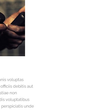
mnis voluptas
iciis debitis aut
stiae non
dis voluptatibus
 perspiciatis unde