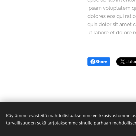
ipsam voluptatem qui
dolores eos qui rat
quia dolor sit amet 
ut labore et dolore
Share
Käytämme evästeitä mahdollistaaksemme verkkosivustomme as
© 2025 Satapro
turvallisuuden sekä tarjotaksemme sinulle parhaan mahdollis