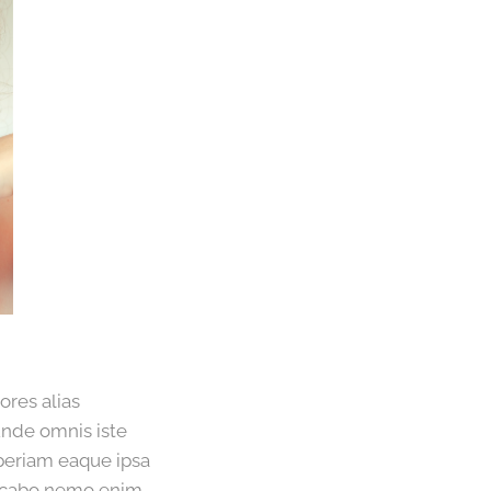
ores alias
unde omnis iste
periam eaque ipsa
plicabo nemo enim