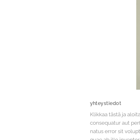
yhteystiedot
Klikkaa tästä ja aloi
consequatur aut perf
natus error sit vol
quae ab illo invento