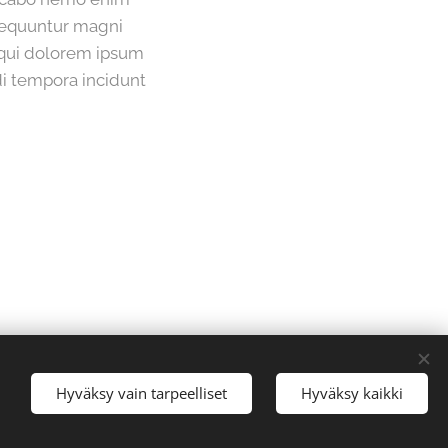
nsequuntur magni
 qui dolorem ipsum
di tempora incidunt
, Sade Virtanen
Hyväksy vain tarpeelliset
Hyväksy kaikki