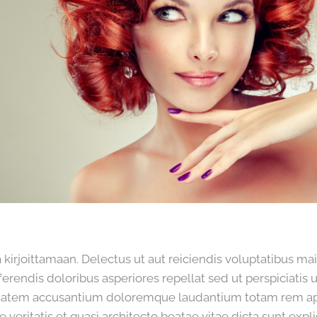
ta kirjoittamaan. Delectus ut aut reiciendis voluptatibus mai
erendis doloribus asperiores repellat sed ut perspiciatis 
uptatem accusantium doloremque laudantium totam rem a
re veritatis et quasi architecto beatae vitae dicta sunt ex