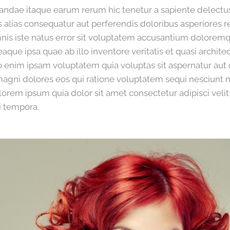
ndae itaque earum rerum hic tenetur a sapiente delectus 
 alias consequatur aut perferendis doloribus asperiores r
mnis iste natus error sit voluptatem accusantium dolore
que ipsa quae ab illo inventore veritatis et quasi architec
enim ipsam voluptatem quia voluptas sit aspernatur aut o
agni dolores eos qui ratione voluptatem sequi nesciunt 
orem ipsum quia dolor sit amet consectetur adipisci velit
 tempora.