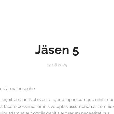
Jäsen 5
12.08.2025
ksestä: mainospuhe
ta kirjoittamaan. Nobis est eligendi optio cumque nihil imp
t facere possimus omnis voluptas assumenda est omnis 
busdam et aut officiis debitis aut rerum necessitatibus.