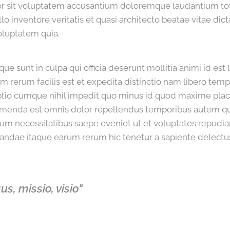
ror sit voluptatem accusantium doloremque laudantium t
lo inventore veritatis et quasi architecto beatae vitae dic
luptatem quia.
que sunt in culpa qui officia deserunt mollitia animi id es
 rerum facilis est et expedita distinctio nam libero tem
optio cumque nihil impedit quo minus id quod maxime pla
umenda est omnis dolor repellendus temporibus autem q
rerum necessitatibus saepe eveniet ut et voluptates repudia
ndae itaque earum rerum hic tenetur a sapiente delectus
us, missio, visio"