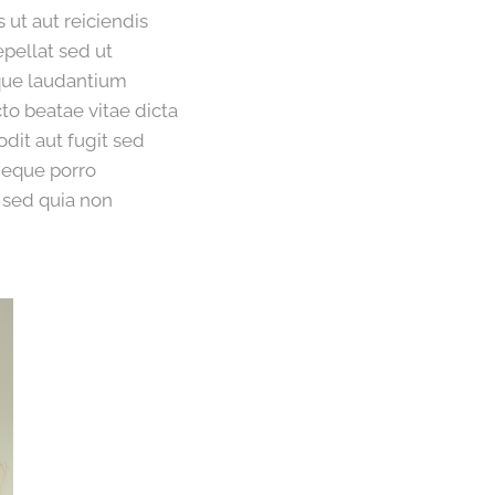
ut aut reiciendis
epellat sed ut
mque laudantium
to beatae vitae dicta
dit aut fugit sed
neque porro
 sed quia non