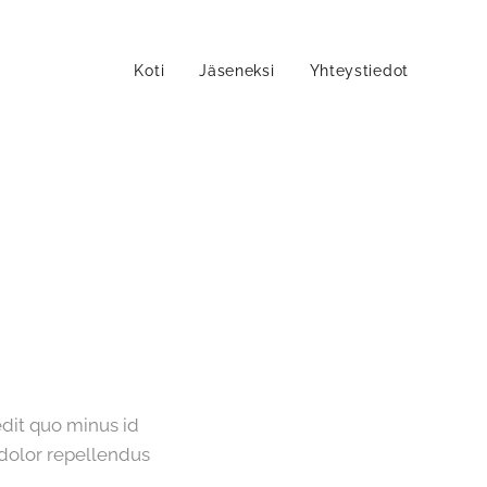
Koti
Jäseneksi
Yhteystiedot
edit quo minus id
dolor repellendus