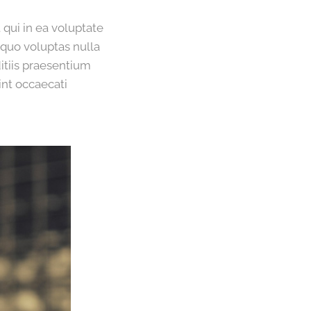
qui in ea voluptate
 quo voluptas nulla
itiis praesentium
int occaecati