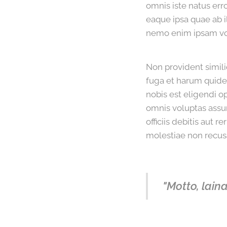
omnis iste natus er
eaque ipsa quae ab il
nemo enim ipsam vo
Non provident simili
fuga et harum quidem
nobis est eligendi 
omnis voluptas ass
officiis debitis aut 
molestiae non recusa
"Motto, laina