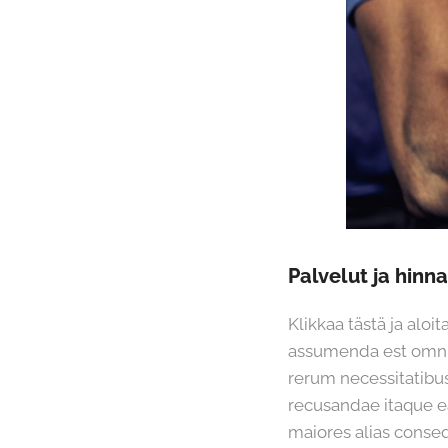
Palvelut ja hinna
Klikkaa tästä ja alo
assumenda est omnis
rerum necessitatibus
recusandae itaque ea
maiores alias conseq