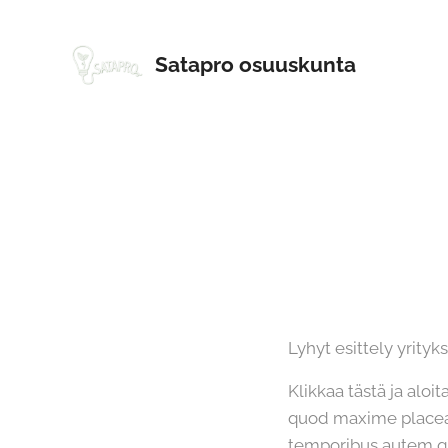
Satapro osuuskunta
Lyhyt esittely yrity
Klikkaa tästä ja aloi
quod maxime placea
temporibus autem qui