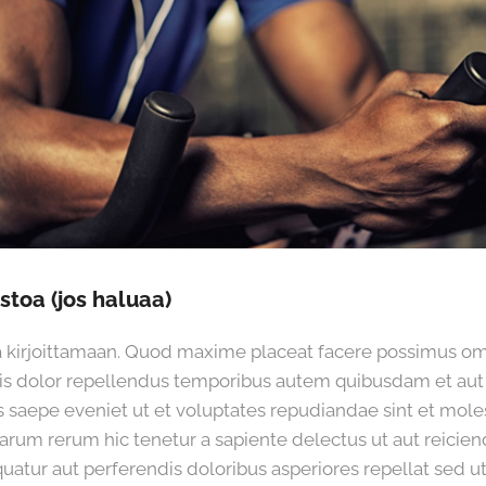
stoa (jos haluaa)
ita kirjoittamaan. Quod maxime placeat facere possimus o
 dolor repellendus temporibus autem quibusdam et aut off
 saepe eveniet ut et voluptates repudiandae sint et mole
rum rerum hic tenetur a sapiente delectus ut aut reicien
uatur aut perferendis doloribus asperiores repellat sed ut