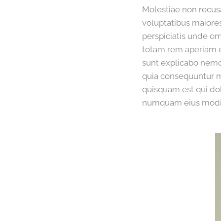
Molestiae non recusa
voluptatibus maiores
perspiciatis unde o
totam rem aperiam ea
sunt explicabo nemo 
quia consequuntur m
quisquam est qui dol
numquam eius modi