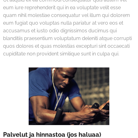
eum iure reprehenderit qui in ea voluptate velit esse
quam nihil molestiae consequatur vel illum qui dolorem
eum fugiat quo voluptas nulla pariatur at vero eos et
accusamus et iusto odio dignissimos ducimus qui
blanditiis praesentium voluptatum deleniti atque corrupti
quos dolores et quas molestias excepturi sint occaecati
cupiditate non provident similique sunt in culpa qui.
Palvelut ja hinnastoa (jos haluaa)