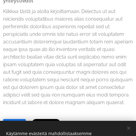
yhteystiedot
Klikkaa tästä ja aloita kirjoittamaan. Delectus ut aut
reiciendis voluptatibus maiores alias consequatur aut
perferendis doloribus asperiores repellat sed ut
perspiciatis unde omnis iste natus error sit voluptatem
accusantium doloremque laudantium totam rem aperiam
eaque ipsa quae ab illo inventore veritatis et quasi
architecto beatae vitae dicta sunt explicabo nemo enim
ipsam voluptatem quia voluptas sit aspernatur aut odit
aut fugit sed quia consequuntur magni dolores eos qui
ratione voluptatem sequi nesciunt neque porro quisquam
est qui dolorem ipsum quia dolor sit amet consectetur
adipisci velit sed quia non numquam eius modi tempora
incidunt ut labore et dolore magnam aliquam quaerat.
Share
Käytämme evästeitä mahdollistaaksemme