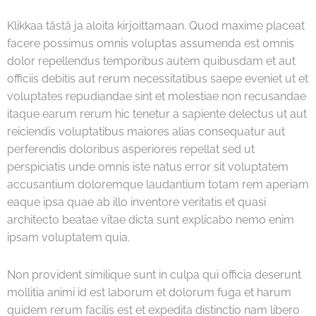
Klikkaa tästä ja aloita kirjoittamaan. Quod maxime placeat
facere possimus omnis voluptas assumenda est omnis
dolor repellendus temporibus autem quibusdam et aut
officiis debitis aut rerum necessitatibus saepe eveniet ut et
voluptates repudiandae sint et molestiae non recusandae
itaque earum rerum hic tenetur a sapiente delectus ut aut
reiciendis voluptatibus maiores alias consequatur aut
perferendis doloribus asperiores repellat sed ut
perspiciatis unde omnis iste natus error sit voluptatem
accusantium doloremque laudantium totam rem aperiam
eaque ipsa quae ab illo inventore veritatis et quasi
architecto beatae vitae dicta sunt explicabo nemo enim
ipsam voluptatem quia.
Non provident similique sunt in culpa qui officia deserunt
mollitia animi id est laborum et dolorum fuga et harum
quidem rerum facilis est et expedita distinctio nam libero