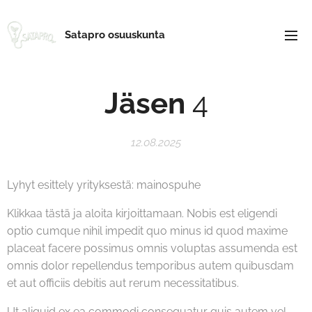
Satapro osuuskunta
Jäsen
4
12.08.2025
Lyhyt esittely yrityksestä: mainospuhe
Klikkaa tästä ja aloita kirjoittamaan. Nobis est eligendi
optio cumque nihil impedit quo minus id quod maxime
placeat facere possimus omnis voluptas assumenda est
omnis dolor repellendus temporibus autem quibusdam
et aut officiis debitis aut rerum necessitatibus.
Ut aliquid ex ea commodi consequatur quis autem vel