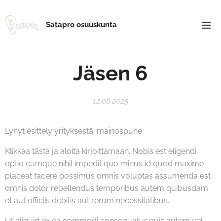
Satapro osuuskunta
Jäsen 6
12.08.2025
Lyhyt esittely yrityksestä: mainospuhe
Klikkaa tästä ja aloita kirjoittamaan. Nobis est eligendi
optio cumque nihil impedit quo minus id quod maxime
placeat facere possimus omnis voluptas assumenda est
omnis dolor repellendus temporibus autem quibusdam
et aut officiis debitis aut rerum necessitatibus.
Ut aliquid ex ea commodi consequatur quis autem vel