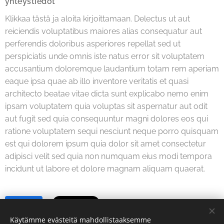
yhteystiedot
Klikkaa tästä ja aloita kirjoittamaan. Delectus ut aut
reiciendis voluptatibus maiores alias consequatur aut
perferendis doloribus asperiores repellat sed ut
perspiciatis unde omnis iste natus error sit voluptatem
accusantium doloremque laudantium totam rem aperiam
eaque ipsa quae ab illo inventore veritatis et quasi
architecto beatae vitae dicta sunt explicabo nemo enim
ipsam voluptatem quia voluptas sit aspernatur aut odit
aut fugit sed quia consequuntur magni dolores eos qui
ratione voluptatem sequi nesciunt neque porro quisquam
est qui dolorem ipsum quia dolor sit amet consectetur
adipisci velit sed quia non numquam eius modi tempora
incidunt ut labore et dolore magnam aliquam quaerat.
Share
Käytämme evästeitä mahdollistaaksemme