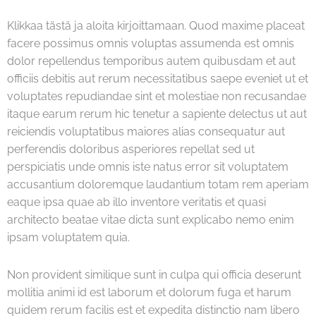
Klikkaa tästä ja aloita kirjoittamaan. Quod maxime placeat
facere possimus omnis voluptas assumenda est omnis
dolor repellendus temporibus autem quibusdam et aut
officiis debitis aut rerum necessitatibus saepe eveniet ut et
voluptates repudiandae sint et molestiae non recusandae
itaque earum rerum hic tenetur a sapiente delectus ut aut
reiciendis voluptatibus maiores alias consequatur aut
perferendis doloribus asperiores repellat sed ut
perspiciatis unde omnis iste natus error sit voluptatem
accusantium doloremque laudantium totam rem aperiam
eaque ipsa quae ab illo inventore veritatis et quasi
architecto beatae vitae dicta sunt explicabo nemo enim
ipsam voluptatem quia.
Non provident similique sunt in culpa qui officia deserunt
mollitia animi id est laborum et dolorum fuga et harum
quidem rerum facilis est et expedita distinctio nam libero