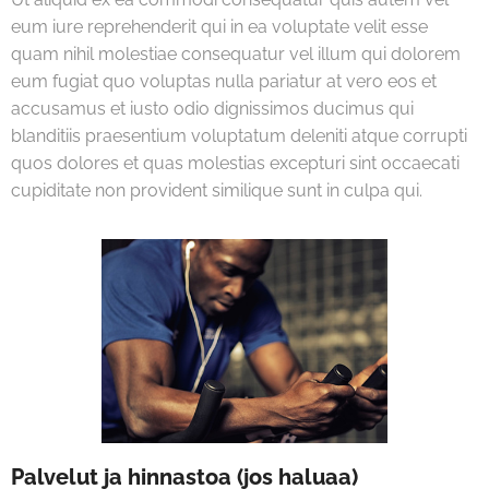
eum iure reprehenderit qui in ea voluptate velit esse
quam nihil molestiae consequatur vel illum qui dolorem
eum fugiat quo voluptas nulla pariatur at vero eos et
accusamus et iusto odio dignissimos ducimus qui
blanditiis praesentium voluptatum deleniti atque corrupti
quos dolores et quas molestias excepturi sint occaecati
cupiditate non provident similique sunt in culpa qui.
Palvelut ja hinnastoa (jos haluaa)